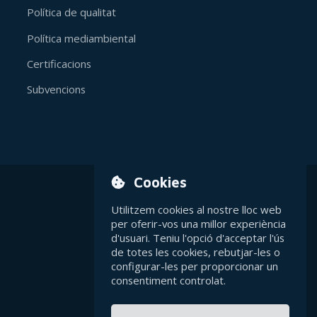
Política de qualitat
Política mediambiental
Certificacions
Subvencions
Cookies
Utilitzem cookies al nostre lloc web
Avís legal
per oferir-vos una millor experiència
d'usuari. Teniu l'opció d'acceptar l'ús
Política de privacitat
de totes les cookies, rebutjar-les o
configurar-les per proporcionar un
consentiment controlat.
Política de cookies