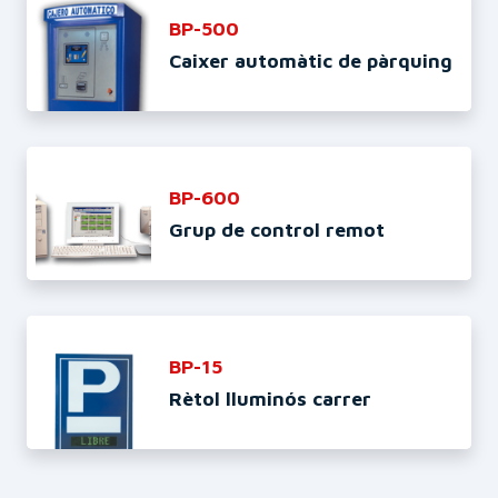
BP-500
Caixer automàtic de pàrquing
BP-600
Grup de control remot
BP-15
Rètol lluminós carrer