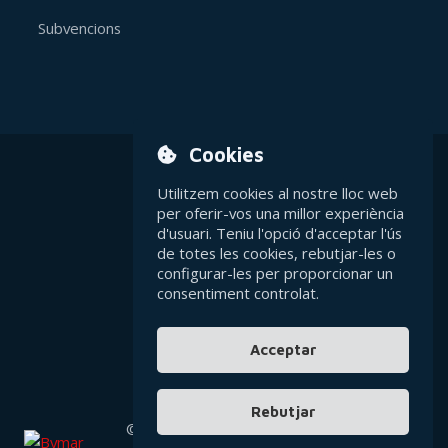
Subvencions
Cookies
Utilitzem cookies al nostre lloc web
Avís legal
per oferir-vos una millor experiència
d'usuari. Teniu l'opció d'acceptar l'ús
de totes les cookies, rebutjar-les o
Política de privacitat
configurar-les per proporcionar un
consentiment controlat.
Política de cookies
Acceptar
Contacte general
Rebutjar
©2026 Bymar-Park S.L.