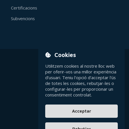
Certificacions
Subvencions
Cookies
Utilitzem cookies al nostre lloc web
Avís legal
per oferir-vos una millor experiència
d'usuari. Teniu l'opció d'acceptar l'ús
de totes les cookies, rebutjar-les o
Política de privacitat
configurar-les per proporcionar un
consentiment controlat.
Política de cookies
Acceptar
Contacte general
Rebutjar