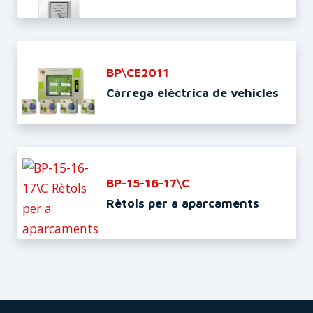
BP\CE2011
Càrrega elèctrica de vehicles
BP-15-16-17\C
Rètols per a aparcaments