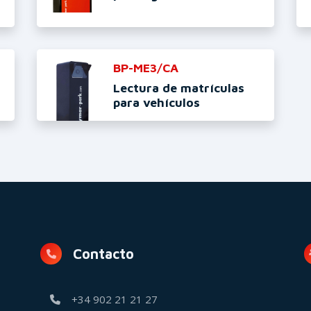
BP-ME3/CA
Lectura de matrículas
para vehículos
Contacto
+34 902 21 21 27