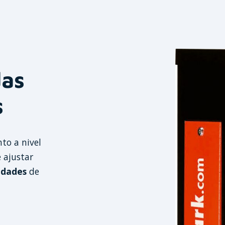
das
s
nto a nivel
 ajustar
idades
de